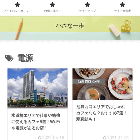
プライバシーポリシー
お問い合わせ
サイトマップ
サイト運営者
小さな一歩
電源
池袋西口エリアでおしゃれ
カフェなら？おすすめ7選！
水道橋エリアで仕事や勉強
駅直結も！
に使えるカフェ9選！Wi-Fi
や電源があるお店！
2022.05.19
2021.11.01