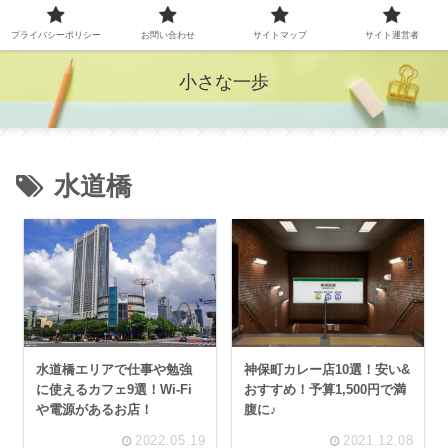
プライバシーポリシー
お問い合わせ
サイトマップ
サイト運営者
小さな一歩
水道橋
水道橋エリアで仕事や勉強
神保町カレー店10選！安い&
に使えるカフェ9選！Wi-Fi
おすすめ！予算1,500円で満
や電源があるお店！
腹に♪
2022.05.19
2021.12.08